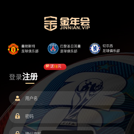
送
18
元
注册
登录